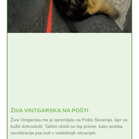
ŽIVA VINTGARSKA NA POŠTI
Živa Vintgarska me je spremljala na Pošto Slovenije, kjer so
kužki dobrodošli. Takšni obiski so lep primer, kako poteka
socializacija psa tudi v vsakdanjih situacijah.