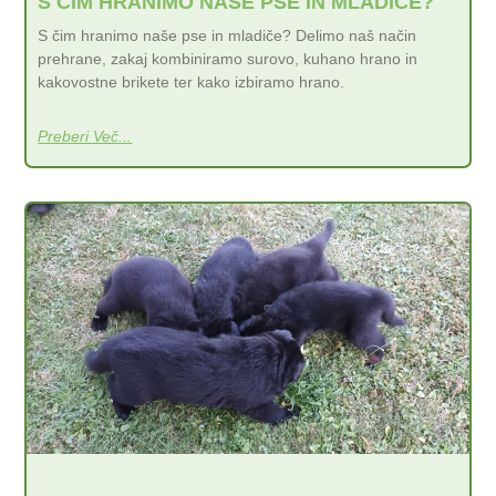
S ČIM HRANIMO NAŠE PSE IN MLADIČE?
S čim hranimo naše pse in mladiče? Delimo naš način
prehrane, zakaj kombiniramo surovo, kuhano hrano in
kakovostne brikete ter kako izbiramo hrano.
Preberi Več...