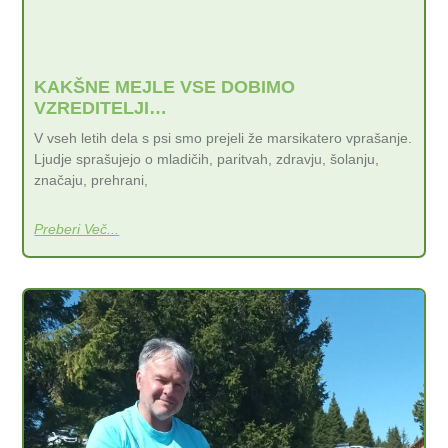
KAKŠNE MEJLE VSE DOBIMO
VZREDITELJI…
V vseh letih dela s psi smo prejeli že marsikatero vprašanje.
Ljudje sprašujejo o mladičih, paritvah, zdravju, šolanju,
značaju, prehrani,
Preberi Več...