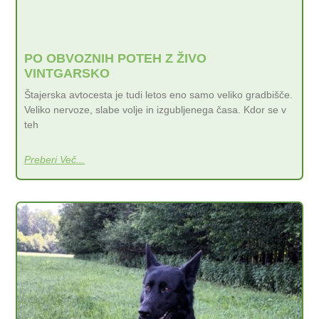
PO OBVOZNIH POTEH Z ŽIVO
VINTGARSKO
Štajerska avtocesta je tudi letos eno samo veliko gradbišče.
Veliko nervoze, slabe volje in izgubljenega časa. Kdor se v
teh
Preberi Več...