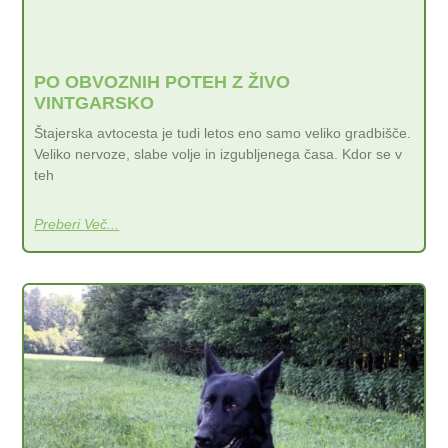
PO OBVOZNIH POTEH Z ŽIVO
VINTGARSKO
Štajerska avtocesta je tudi letos eno samo veliko gradbišče.
Veliko nervoze, slabe volje in izgubljenega časa. Kdor se v
teh
Preberi Več...