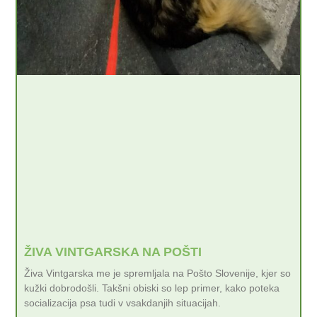
ŽIVA VINTGARSKA NA POŠTI
Živa Vintgarska me je spremljala na Pošto Slovenije, kjer so
kužki dobrodošli. Takšni obiski so lep primer, kako poteka
socializacija psa tudi v vsakdanjih situacijah.