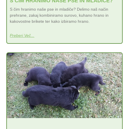
S ČIM HRANIMO NAŠE PSE IN MLADIČE?
S čim hranimo naše pse in mladiče? Delimo naš način
prehrane, zakaj kombiniramo surovo, kuhano hrano in
kakovostne brikete ter kako izbiramo hrano.
Preberi Več...