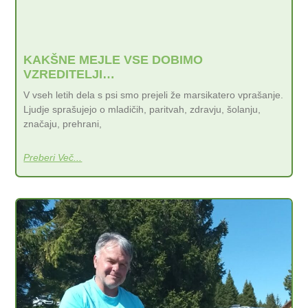
KAKŠNE MEJLE VSE DOBIMO
VZREDITELJI…
V vseh letih dela s psi smo prejeli že marsikatero vprašanje.
Ljudje sprašujejo o mladičih, paritvah, zdravju, šolanju,
značaju, prehrani,
Preberi Več...