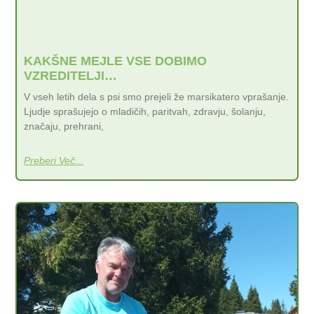
KAKŠNE MEJLE VSE DOBIMO
VZREDITELJI…
V vseh letih dela s psi smo prejeli že marsikatero vprašanje.
Ljudje sprašujejo o mladičih, paritvah, zdravju, šolanju,
značaju, prehrani,
Preberi Več...