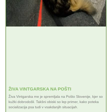
ŽIVA VINTGARSKA NA POŠTI
Živa Vintgarska me je spremljala na Pošto Slovenije, kjer so
kužki dobrodošli. Takšni obiski so lep primer, kako poteka
socializacija psa tudi v vsakdanjih situacijah.