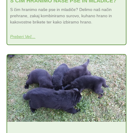
S ČIM HRANIMO NAŠE PSE IN MLADIČE?
S čim hranimo naše pse in mladiče? Delimo naš način
prehrane, zakaj kombiniramo surovo, kuhano hrano in
kakovostne brikete ter kako izbiramo hrano.
Preberi Več...