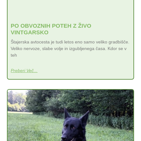
PO OBVOZNIH POTEH Z ŽIVO
VINTGARSKO
Štajerska avtocesta je tudi letos eno samo veliko gradbišče.
Veliko nervoze, slabe volje in izgubljenega časa. Kdor se v
teh
Preberi Več...